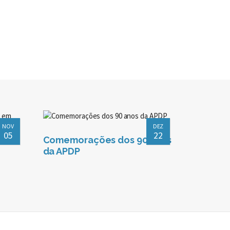
NOV
DEZ
05
22
Comemorações dos 90 anos
da APDP